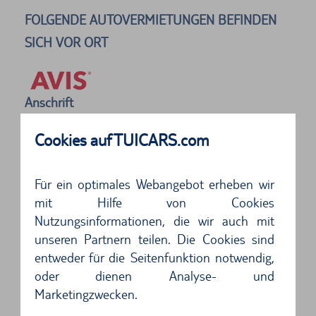
FOLGENDE AUTOVERMIETUNGEN BEFINDEN
SICH VOR ORT
Anschrift
Avis
Les Lavandins Cs 6000
Cookies auf TUICARS.com
13728
Marseille
Für ein optimales Webangebot erheben wir
5 von 5 Sternen
mit Hilfe von Cookies
Problemlos. Freundliche und schnelle
Nutzungsinformationen, die wir auch mit
Bedienung, Auto der gebuchten Klasse stand
unseren Partnern teilen. Die Cookies sind
bereit, das ...
entweder für die Seitenfunktion notwendig,
oder dienen Analyse- und
5 von 5 Sternen
Marketingzwecken.
Top...