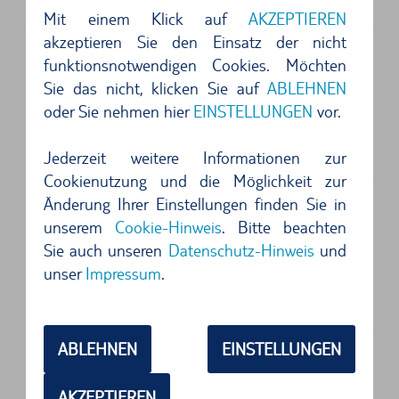
Mit einem Klick auf
AKZEPTIEREN
akzeptieren Sie den Einsatz der nicht
funktionsnotwendigen Cookies. Möchten
Anschrift
Sie das nicht, klicken Sie auf
ABLEHNEN
Enterprise
oder Sie nehmen hier
EINSTELLUNGEN
vor.
Aeroport De Marseille Provence
31700
Marseille
Jederzeit weitere Informationen zur
Cookienutzung und die Möglichkeit zur
Änderung Ihrer Einstellungen finden Sie in
unserem
Cookie-Hinweis
. Bitte beachten
Anschrift
Sie auch unseren
Datenschutz-Hinweis
und
Europcar
unser
Impressum
.
Aeroport De Marseille Provence
13700
Marseille
ABLEHNEN
EINSTELLUNGEN
Erholung an der Côte d'Azur: Marseille
mit dem Mietwagen
AKZEPTIEREN