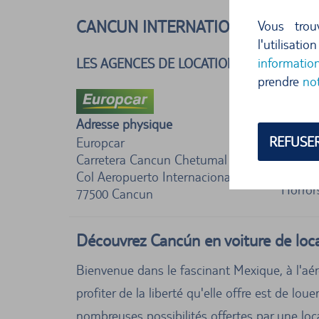
CANCUN INTERNATIONAL AÉROPO
Vous trou
l'utilisat
informatio
LES AGENCES DE LOCATION DE VOITURES 
prendre
no
Ich h
Adresse physique
REFUSE
Europcar
Mietwa
Carretera Cancun Chetumal Km 22
wegen 
Col Aeropuerto Internacional
Horrors
77500
Cancun
Découvrez Cancún en voiture de loca
Bienvenue dans le fascinant Mexique, à l'aér
profiter de la liberté qu'elle offre est de lo
nombreuses possibilités offertes par une loc