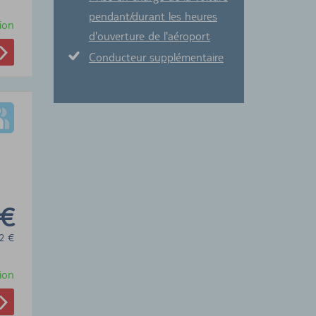
pendant/durant les heures
ion
d'ouverture de l'aéroport
Conducteur supplémentaire
 €
2
€
ion