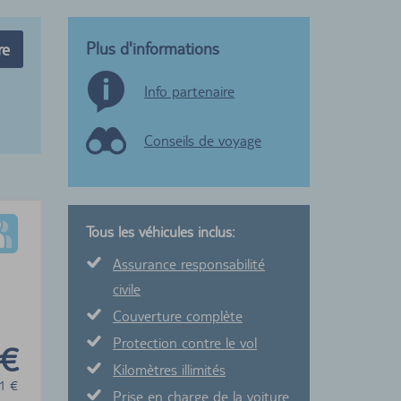
Plus d'informations
re
Info partenaire
Conseils de voyage
Tous les véhicules inclus:
Assurance responsabilité
civile
Couverture complète
Protection contre le vol
 €
Kilomètres illimités
1
€
Prise en charge de la voiture