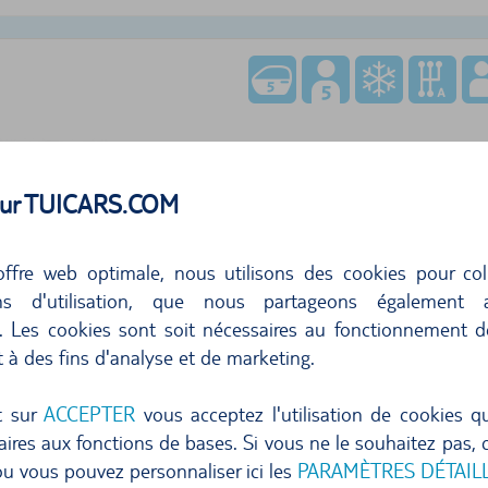
 sur TUICARS.COM
179,36
par jour
25,6
ffre web optimale, nous utilisons des cookies pour col
ons d'utilisation, que nous partageons également
Annulation gratuite jusqu'à 24 heures avant la locat
s. Les cookies sont soit nécessaires au fonctionnement d
t à des fins d'analyse et de marketing.
Réserver maintenant
t sur
ACCEPTER
vous acceptez l'utilisation de cookies q
ires aux fonctions de bases. Si vous ne le souhaitez pas, c
ficher plus d'offres
u vous pouvez personnaliser ici les
PARAMÈTRES DÉTAIL