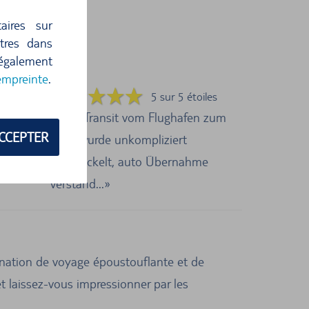
aires sur
ètres dans
 également
empreinte
.
oiles
5 sur 5 étoiles
Kurz Transit vom Flughafen zum
CCEPTER
Auto wurde unkompliziert
abgewickelt, auto Übernahme
verständ...
tination de voyage époustouflante et de
 et laissez-vous impressionner par les