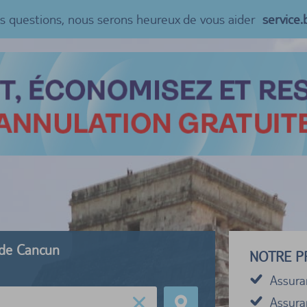
es questions, nous serons heureux de vous aider
service
 de Cancun
NOTRE P
Assura
Assuran