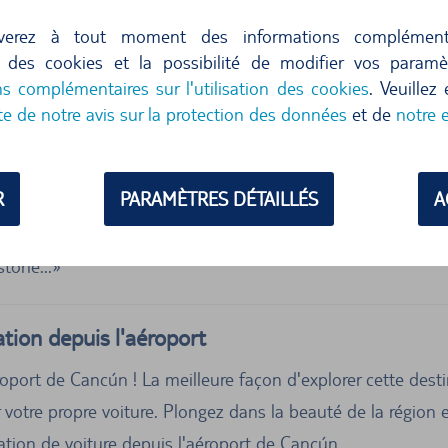
RT, MEXIQUE
verez à tout moment des informations complément
ion des cookies et la possibilité de modifier vos param
ns complémentaires sur l'utilisation des cookies
. Veuillez
SUIVANTES SONT SITUÉES SUR LE SITE
te de notre avis sur la protection des données
et de
notre 
4 sur 5 étoiles
5 sur 5 ét
atte so Bammel, einen
Very willing....
R
PARAMÈTRES DÉTAILLÉS
A
gen in Cancun zu mieten
der unzähligen
torie...
tion depuis l'aéroport
oport de Cancún ! La meilleure façon d'explorer cette des
uer votre propre voiture. Plongez dans la beauté de la région
ation de voiture depuis l'aéroport de Cancún.