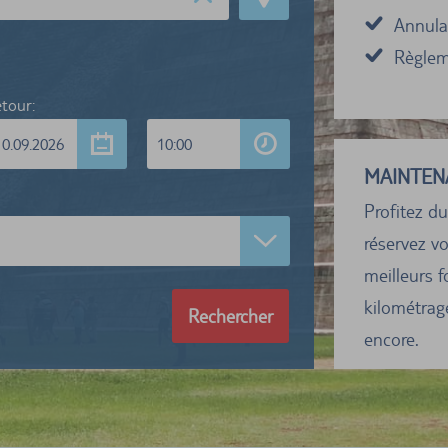
Annulat
Règleme
tour:
10.09.2026
10:00
MAINTEN
Profitez du
réservez vo
meilleurs f
kilométrage
Rechercher
encore.