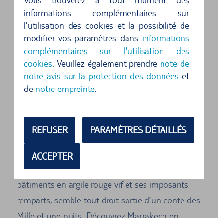
Vous trouverez à tout moment des
informations complémentaires sur
l'utilisation des cookies et la possibilité de
Adresse physique
modifier vos paramètres dans
informations
Europcar
complémentaires sur l'utilisation des
Marrakech Menara Airport
cookies
. Veuillez également prendre
note de
Marrakech
notre avis sur la protection des données
et
de
notre empreinte
.
Marrakech en voiture de location
Des marchés en effervescence, des parfums
REFUSER
PARAMÈTRES DÉTAILLÉS
envoûtants, des palais somptueux et des jardins
à couper le souffle : Marrakech est marquée par
ACCEPTER
l’ambiance orientale. La « ville rouge », avec ses
bâtiments en argile rouge vif et ses imposants
remparts, semble tout droit sortie d’un conte des
Mille et une nuits. Découvrez Marrakech en