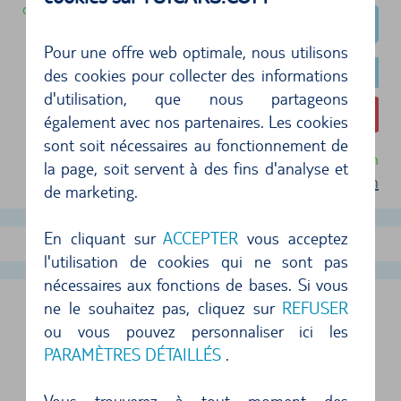
disponible immédiatement
Pour une offre web optimale, nous utilisons
des cookies pour collecter des informations
d'utilisation, que nous partageons
194,88 €
également avec nos partenaires. Les cookies
sont soit nécessaires au fonctionnement de
Annulation gratuite jusqu'à 24 heures avant la location
la page, soit servent à des fins d'analyse et
Conditions d'utilisation
de marketing.
En cliquant sur
ACCEPTER
vous acceptez
Afficher plus d'offres
l'utilisation de cookies qui ne sont pas
nécessaires aux fonctions de bases. Si vous
ne le souhaitez pas, cliquez sur
REFUSER
MARRAKECH AÉROPORT, MAROC
ou vous pouvez personnaliser ici les
PARAMÈTRES DÉTAILLÉS
.
LES AGENCES DE LOCATION DE VOITURES
SUIVANTES SONT SITUÉES SUR LE SITE