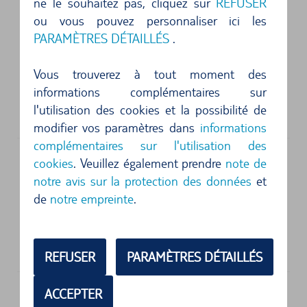
ne le souhaitez pas, cliquez sur
REFUSER
ou vous pouvez personnaliser ici les
PARAMÈTRES DÉTAILLÉS
.
Adresse physique
Alamo Autovermietung
Vous trouverez à tout moment des
St.Stephens Green Shooping Ctr
informations complémentaires sur
Grownd Floor
l'utilisation des cookies et la possibilité de
Dublin
modifier vos paramètres dans
informations
complémentaires sur l'utilisation des
cookies
. Veuillez également prendre
note de
notre avis sur la protection des données
et
Adresse physique
de
notre empreinte
.
Europcar
Park Lane, Spencer Dock,
Off North Quay
D01 EK06
Dublin
REFUSER
PARAMÈTRES DÉTAILLÉS
À la découverte de Dublin en voiture de
ACCEPTER