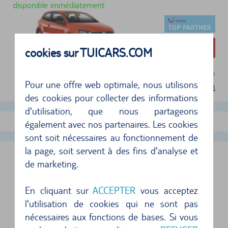
disponible immédiatement
200,09 €
cookies sur TUICARS.COM
Annulation gratuite jusqu'à 24 heures avant la location
Pour une offre web optimale, nous utilisons
Conditions d'utilisation
des cookies pour collecter des informations
d'utilisation, que nous partageons
Afficher plus d'offres
également avec nos partenaires. Les cookies
sont soit nécessaires au fonctionnement de
la page, soit servent à des fins d'analyse et
DUBLIN-SUD BUREAU EN VILLE,
de marketing.
IRLANDE
En cliquant sur
ACCEPTER
vous acceptez
l'utilisation de cookies qui ne sont pas
LES AGENCES DE LOCATION DE VOITURES
nécessaires aux fonctions de bases. Si vous
SUIVANTES SONT SITUÉES SUR LE SITE