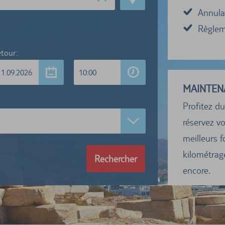
Annulat
Règleme
tour:
11.09.2026
10:00
MAINTEN
Profitez du
réservez vo
meilleurs f
kilométrage
Rechercher
encore.