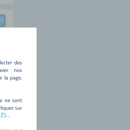
 €
lecter des
 avec nos
2
€
e la page,
ion
ui ne sont
liquez sur
LÉS
.