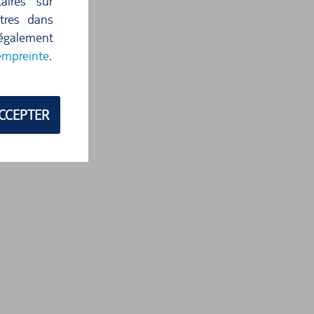
aires sur
ètres dans
 également
empreinte
.
CCEPTER