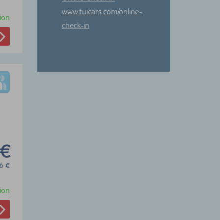
www.tuicars.com/online-
ion
check-in
 €
6
€
ion