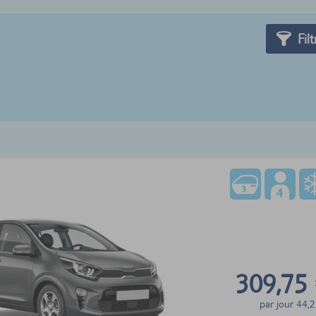
Filt
309,75
par jour
44,2