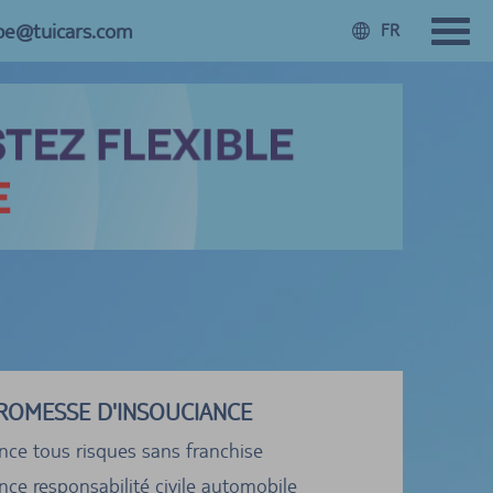
.be@tuicars.com
FR
ROMESSE D'INSOUCIANCE
nce tous risques sans franchise
ce responsabilité civile automobile