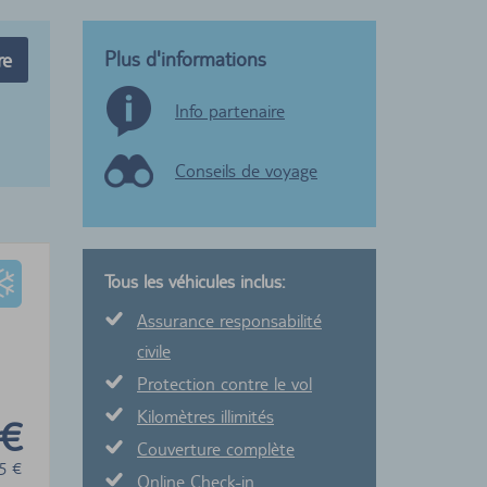
Plus d'informations
re
Info partenaire
Conseils de voyage
Tous les véhicules inclus:
Assurance responsabilité
civile
Protection contre le vol
Kilomètres illimités
 €
Couverture complète
5
€
Online Check-in