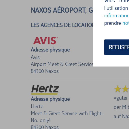
Vous trou
l'utilisat
NAXOS AÉROPORT, GRÈCE
informatio
prendre
no
LES AGENCES DE LOCATION DE VOITURES 
REFUSE
Adresse physique
Avis
Airport Meet & Greet Service
84300
Naxos
guter
Adresse physique
Hertz
der Mit
Meet & Greet Service with Flight-
auf Na
No. only!
84300
Naxos