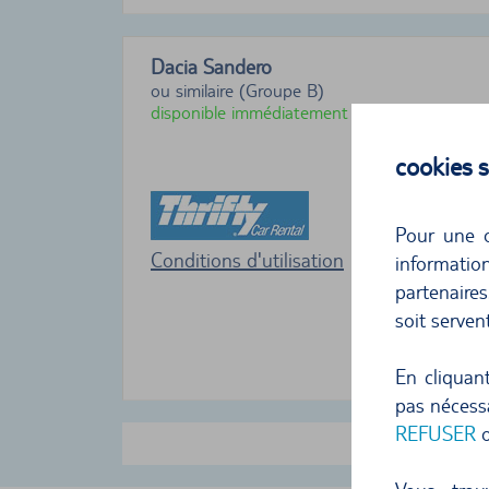
Dacia Sandero
ou similaire (Groupe B)
disponible immédiatement
cookies
Pour une o
Conditions d'utilisation
informati
partenaire
soit serven
En cliquan
pas nécessa
REFUSER
o
Af