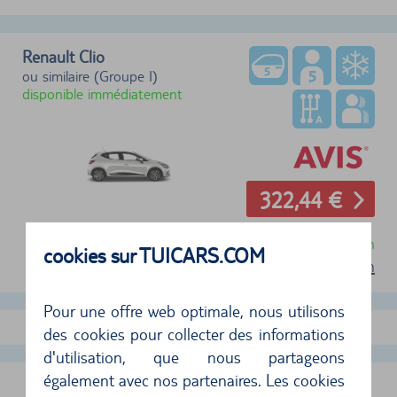
Renault Clio
ou similaire (Groupe I)
disponible immédiatement
322,44 €
Annulation gratuite jusqu'à 24 heures avant la location
cookies sur TUICARS.COM
Conditions d'utilisation
Pour une offre web optimale, nous utilisons
Afficher plus d'offres
des cookies pour collecter des informations
d'utilisation, que nous partageons
également avec nos partenaires. Les cookies
ATHÈNES BUREAU EN VILLE, GRÈCE