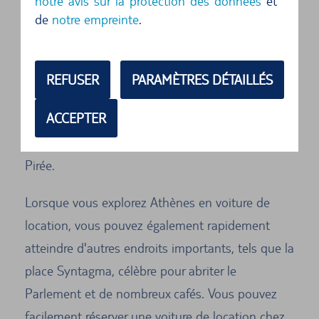
notre avis sur la protection des données
et
doute la plus célèbre attraction de la capitale
de
notre empreinte
.
grecque.
Avec une voiture, vous pouvez vous rendre au
REFUSER
PARAMÈTRES DÉTAILLÉS
pied de la colline du château et grimper jusqu'à
ACCEPTER
la puissante forteresse, d'où vous aurez une vue
impressionnante sur le centre jusqu'au port du
Pirée.
Lorsque vous explorez Athènes en voiture de
location, vous pouvez également rapidement
atteindre d'autres endroits importants, tels que la
place Syntagma, célèbre pour abriter le
Parlement et de nombreux cafés. Vous pouvez
facilement réserver une voiture de location chez