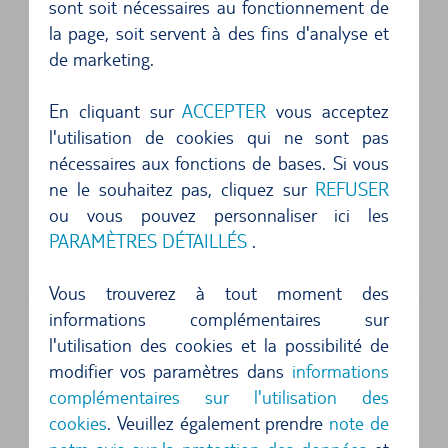
sont soit nécessaires au fonctionnement de
la page, soit servent à des fins d'analyse et
LES AGENCES DE LOCATION DE VOITURES
de marketing.
SUIVANTES SONT SITUÉES SUR LE SITE
En cliquant sur
ACCEPTER
vous acceptez
l'utilisation de cookies qui ne sont pas
nécessaires aux fonctions de bases. Si vous
Adresse physique
ne le souhaitez pas, cliquez sur
REFUSER
Avis
ou vous pouvez personnaliser ici les
Syngrou Avenue
PARAMÈTRES DÉTAILLÉS
.
Round Building Next To EMST
11743
Athènes
Vous trouverez à tout moment des
informations complémentaires sur
Explorer Athènes en voiture de location
l'utilisation des cookies et la possibilité de
modifier vos paramètres dans
informations
Athènes vous fascinera pendant vos vacances
complémentaires sur l'utilisation des
avec son impressionnant patrimoine culturel
cookies
. Veuillez également prendre
note de
préservé depuis l'Antiquité. L'Acropole est sans