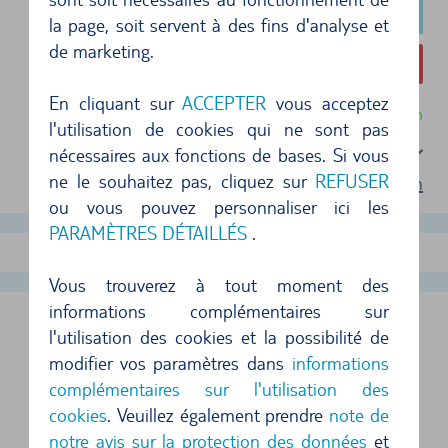
la page, soit servent à des fins d'analyse et
de marketing.
206,11 €
En cliquant sur
ACCEPTER
vous acceptez
Annulation gratuite jusqu'à 24 heures avant la location
l'utilisation de cookies qui ne sont pas
nécessaires aux fonctions de bases. Si vous
Sélectionnez un forfait
ne le souhaitez pas, cliquez sur
REFUSER
Conditions d'utilisation
ou vous pouvez personnaliser ici les
PARAMÈTRES DÉTAILLÉS
.
Afficher plus d'offres
Vous trouverez à tout moment des
informations complémentaires sur
LONDRES-KINGS CROSS BUREAU EN
l'utilisation des cookies et la possibilité de
VILLE, GRANDE-BRETAGNE
modifier vos paramètres dans
informations
complémentaires sur l'utilisation des
cookies
. Veuillez également prendre
note de
LES AGENCES DE LOCATION DE VOITURES
notre avis sur la protection des données
et