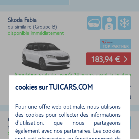
Skoda Fabia
ou similaire (Groupe B)
disponible immédiatement
183,94 €
Annulation gratuite jusqu'à 24 heures avant la location
cookies sur TUICARS.COM
Sélectionnez un forfait
Conditions d'utilisation
Pour une offre web optimale, nous utilisons
des cookies pour collecter des informations
CUPRA Leon
d'utilisation, que nous partageons
ou similaire (Groupe D)
également avec nos partenaires. Les cookies
disponible immédiatement
sont soit nécessaires au fonctionnement de