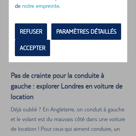
SUIVANTES SONT SITUÉES SUR LE SITE
de
notre empreinte
.
Adresse physique
REFUSER
PARAMÈTRES DÉTAILLÉS
Europcar
136 - 150 Pentonville Road
ACCEPTER
Kings Cross
N1 9JE
Londres
Pas de crainte pour la conduite à
gauche : explorer Londres en voiture de
location
Déjà oublié ? En Angleterre, on conduit à gauche
et le volant est du mauvais côté dans une voiture
de location ! Pour ceux qui aiment conduire, un