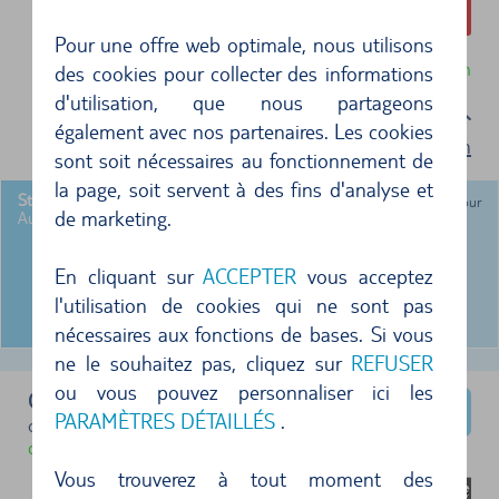
254,84 €
Pour une offre web optimale, nous utilisons
Annulation gratuite jusqu'à 24 heures avant la location
des cookies pour collecter des informations
d'utilisation, que nous partageons
Sélectionnez un forfait
également avec nos partenaires. Les cookies
Conditions d'utilisation
sont soit nécessaires au fonctionnement de
la page, soit servent à des fins d'analyse et
0,00 €
+3,69 €
Standard
par jour
de marketing.
Aucun avantage supplémentaire
+ Standard Rate
En cliquant sur
ACCEPTER
vous acceptez
l'utilisation de cookies qui ne sont pas
nécessaires aux fonctions de bases. Si vous
ne le souhaitez pas, cliquez sur
REFUSER
ou vous pouvez personnaliser ici les
Opel Corsa
PARAMÈTRES DÉTAILLÉS
.
ou similaire (Groupe C)
disponible immédiatement
Vous trouverez à tout moment des