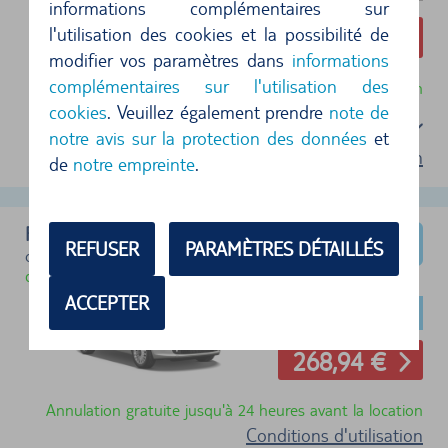
informations complémentaires sur
l'utilisation des cookies et la possibilité de
257,18 €
modifier vos paramètres dans
informations
complémentaires sur l'utilisation des
Annulation gratuite jusqu'à 24 heures avant la location
cookies
. Veuillez également prendre
note de
Sélectionnez un forfait
notre avis sur la protection des données
et
Conditions d'utilisation
de
notre empreinte
.
Fiat 500
REFUSER
PARAMÈTRES DÉTAILLÉS
ou similaire (Groupe A)
disponible immédiatement
ACCEPTER
268,94 €
Annulation gratuite jusqu'à 24 heures avant la location
Conditions d'utilisation