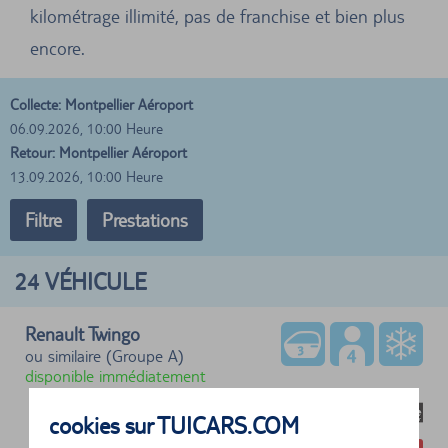
kilométrage illimité, pas de franchise et bien plus
encore.
Collecte: Montpellier Aéroport
06.09.2026, 10:00 Heure
Retour: Montpellier Aéroport
13.09.2026, 10:00 Heure
Filtre
Prestations
24
VÉHICULE
Renault Twingo
ou similaire (Groupe A)
disponible immédiatement
cookies sur TUICARS.COM