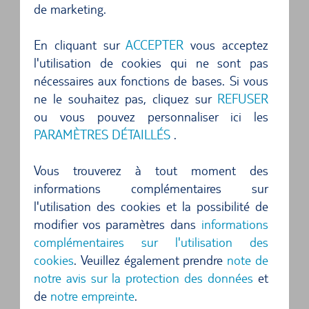
de marketing.
Tropez, vos vacances ne font que commencer
lorsque vous prenez en main votre location de
En cliquant sur
ACCEPTER
vous acceptez
voiture en France.
l'utilisation de cookies qui ne sont pas
nécessaires aux fonctions de bases. Si vous
Si vous louez une voiture pour profiter de la côte
ne le souhaitez pas, cliquez sur
REFUSER
méditerranéenne, n'hésitez pas à faire un détour
ou vous pouvez personnaliser ici les
PARAMÈTRES DÉTAILLÉS
.
dans l'arrière-pays. Vous n'avez besoin que de
quelques minutes en voiture de location pour
Vous trouverez à tout moment des
atteindre les charmantes banlieues de Menton
informations complémentaires sur
ou de Nice.
l'utilisation des cookies et la possibilité de
modifier vos paramètres dans
informations
En voiture de location vers la France :
complémentaires sur l'utilisation des
cookies
. Veuillez également prendre
note de
des vacances pour les épicuriens
notre avis sur la protection des données
et
Que diriez-vous d'une coupe de champagne à
de
notre empreinte
.