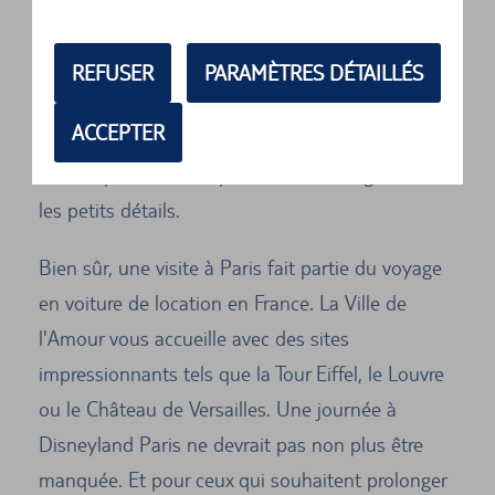
Reims ? Ou d'un camembert en Normandie ?
La France est réputée pour ses plaisirs variés, car
REFUSER
PARAMÈTRES DÉTAILLÉS
l'art de vivre y a été inventé. Lorsque vous
ACCEPTER
voyagez en voiture de location à travers la
France, prenez le temps de découvrir également
les petits détails.
Bien sûr, une visite à Paris fait partie du voyage
en voiture de location en France. La Ville de
l'Amour vous accueille avec des sites
impressionnants tels que la Tour Eiffel, le Louvre
ou le Château de Versailles. Une journée à
Disneyland Paris ne devrait pas non plus être
manquée. Et pour ceux qui souhaitent prolonger