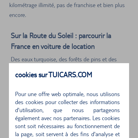
kilométrage illimité, pas de franchise et bien plus
encore.
Sur la Route du Soleil : parcourir la
France en voiture de location
Des eaux turquoise, des forêts de pins et des
vignobles verdoyants : voilà comment nous
cookies sur TUICARS.COM
connaissons le Sud de la France grâce à de
nombreux films.
Pour une offre web optimale, nous utilisons
des cookies pour collecter des informations
Si vous partez en voiture de location pour la
d'utilisation, que nous partageons
France, c'est exactement ces scènes que vous
également avec nos partenaires. Les cookies
allez vivre. En route en décapotable, par les
sont soit nécessaires au fonctionnement de
la page, soit servent à des fins d'analyse et
virages jusqu'à Monaco ou de Cannes à Saint-