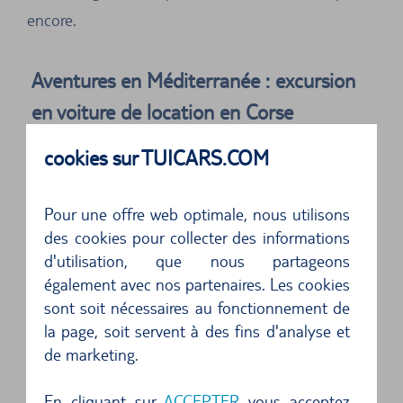
encore.
Aventures en Méditerranée : excursion
en voiture de location en Corse
Une des plus belles routes panoramiques de
cookies sur TUICARS.COM
Corse vous emmènera de Calvi à la petite ville
portuaire de Galéria le long de la côte ouest.
Pour une offre web optimale, nous utilisons
des cookies pour collecter des informations
Profitez, le long du parcours, des panoramas
d'utilisation, que nous partageons
uniques sur les flots bleu azur de la
également avec nos partenaires. Les cookies
sont soit nécessaires au fonctionnement de
Méditerranée, tout en découvrant divers sites
la page, soit servent à des fins d'analyse et
touristiques tels la Grotte des Veaux Marins ou la
de marketing.
chapelle Notre Dame de la Serra. En arrière-plan,
vous ne pourrez manquer le Monte Cinto qui
En cliquant sur
ACCEPTER
vous acceptez