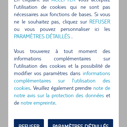
l'utilisation de cookies qui ne sont pas
culmine à 2 700 m.
nécessaires aux fonctions de bases. Si vous
ne le souhaitez pas, cliquez sur
REFUSER
Une autre excursion à ne pas manquer en Corse
ou vous pouvez personnaliser ici les
au volant de votre voiture de location, est le
PARAMÈTRES DÉTAILLÉS
.
trajet le long de la côte est, de la ville fortifiée de
Binofacio jusqu'en haut de
Bastia
. En cours de
Vous trouverez à tout moment des
informations complémentaires sur
route, il vaut la peine de s'arrêter sur les plages
l'utilisation des cookies et la possibilité de
de rêve de Santa Giulia.
modifier vos paramètres dans
informations
complémentaires sur l'utilisation des
Un voyage dans le temps en Corse en
cookies
. Veuillez également prendre
note de
voiture de location
notre avis sur la protection des données
et
de
notre empreinte
.
On ne sait pas exactement comment les
premiers habitants de la Corse sont arrivés sur
l'île, car les traces de vie humaine remontent loin
REFUSER
PARAMÈTRES DÉTAILLÉS