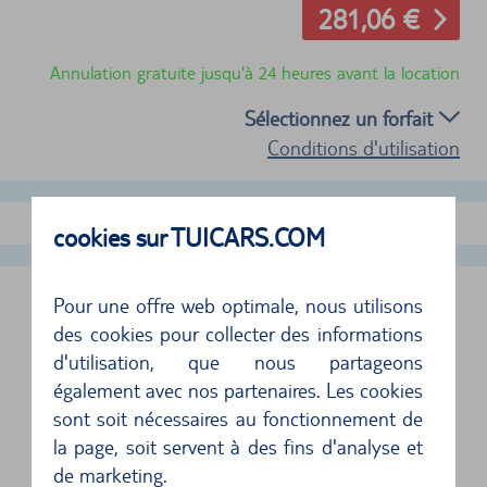
281,06 €
Annulation gratuite jusqu'à 24 heures avant la location
Sélectionnez un forfait
Conditions d'utilisation
Afficher plus d'offres
cookies sur TUICARS.COM
LIHUE AÉROPORT, ÉTATS-UNIS
Pour une offre web optimale, nous utilisons
des cookies pour collecter des informations
d'utilisation, que nous partageons
LES AGENCES DE LOCATION DE VOITURES
également avec nos partenaires. Les cookies
SUIVANTES SONT SITUÉES SUR LE SITE
sont soit nécessaires au fonctionnement de
la page, soit servent à des fins d'analyse et
de marketing.