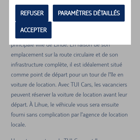
Explorer Lihue en voiture de location
REFUSER
PARAMÈTRES DÉTAILLÉS
Dans le sud-ouest de l'île hawaïenne de Kaua'i,
ACCEPTER
vous atterrirez généralement à l'aéroport de la
principale ville de Lihue. En raison de son
emplacement sur la route circulaire et de son
infrastructure complète, il est idéalement situé
comme point de départ pour un tour de l'île en
voiture de location. Avec TUI Cars, les vacanciers
peuvent réserver la voiture de location avant leur
départ. À Lihue, le véhicule vous sera ensuite
fourni sans complication par l'agence de location
locale.