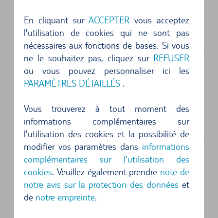
Adresse physique
Alamo Car Rental
En cliquant sur
ACCEPTER
vous acceptez
3276 Ho Olimalima Place
l'utilisation de cookies qui ne sont pas
96766
Lihue, HI
nécessaires aux fonctions de bases. Si vous
ne le souhaitez pas, cliquez sur
REFUSER
ou vous pouvez personnaliser ici les
PARAMÈTRES DÉTAILLÉS
.
Adresse physique
Avis Autovermietung
Vous trouverez à tout moment des
3259 Hoolimalima Place
96766
Lihue, HI
informations complémentaires sur
l'utilisation des cookies et la possibilité de
modifier vos paramètres dans
informations
complémentaires sur l'utilisation des
Adresse physique
cookies
. Veuillez également prendre
note de
National Autovermietung
notre avis sur la protection des données
et
3073 Aukele St
de
notre empreinte
.
96766
Lihue, HI