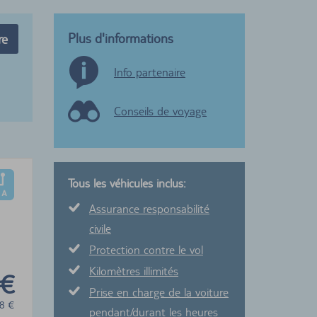
Plus d'informations
re
Info partenaire
Conseils de voyage
Tous les véhicules inclus:
Assurance responsabilité
civile
Protection contre le vol
Kilomètres illimités
 €
Prise en charge de la voiture
8
€
pendant/durant les heures