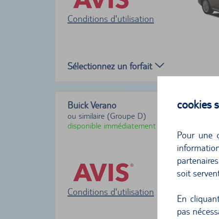
Conditions d'utilisation
Sélectionnez un forfait
cookies
Buick Verano
ou similaire (Groupe D)
disponible immédiatement
Pour une o
informati
partenaire
soit serven
Conditions d'utilisation
En cliquan
pas nécessa