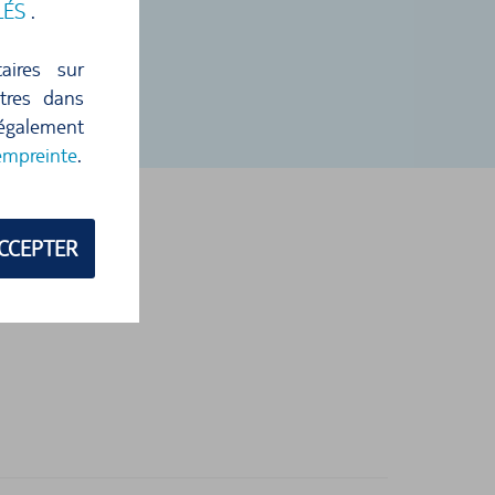
LÉS
.
aires sur
ètres dans
 également
empreinte
.
CCEPTER