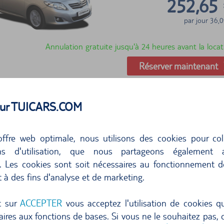
252,65
par jour
36,0
Annulation gratuite jusqu'à 24 heures avant la locat
Réserver maintenant
 sur TUICARS.COM
ffre web optimale, nous utilisons des cookies pour col
ons d'utilisation, que nous partageons également
s. Les cookies sont soit nécessaires au fonctionnement d
t à des fins d'analyse et de marketing.
255,93
par jour
36,5
t sur
ACCEPTER
vous acceptez l'utilisation de cookies q
ires aux fonctions de bases. Si vous ne le souhaitez pas, c
Annulation gratuite jusqu'à 24 heures avant la locat