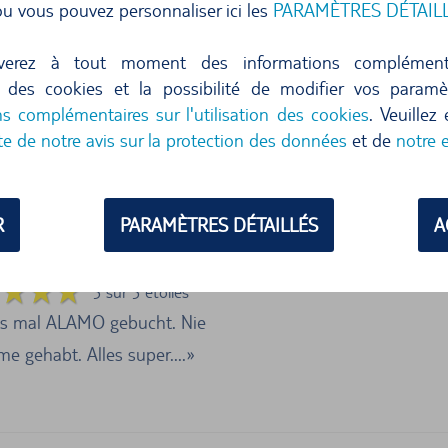
u vous pouvez personnaliser ici les
PARAMÈTRES DÉTAIL
Réserver maintenant
verez à tout moment des informations complément
ion des cookies et la possibilité de modifier vos param
ficher plus d'offres
ns complémentaires sur l'utilisation des cookies
. Veuillez
te de notre avis sur la protection des données
et de
notre 
UNIS
R
PARAMÈTRES DÉTAILLÉS
A
SUIVANTES SONT SITUÉES SUR LE SITE
5 sur 5 étoiles
es mal ALAMO gebucht. Nie
e gehabt. Alles super....