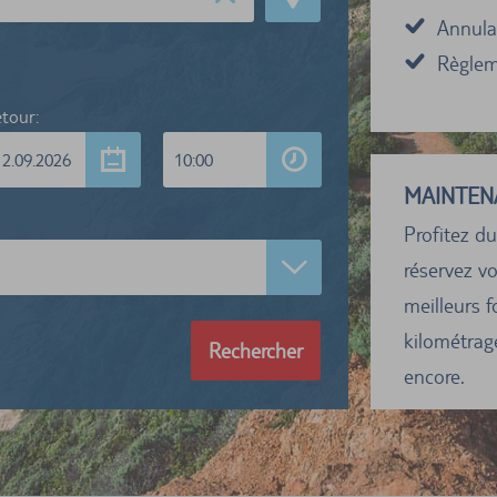
Annulat
Règleme
tour:
12.09.2026
10:00
MAINTEN
Profitez du
réservez vo
meilleurs f
kilométrage
Rechercher
encore.