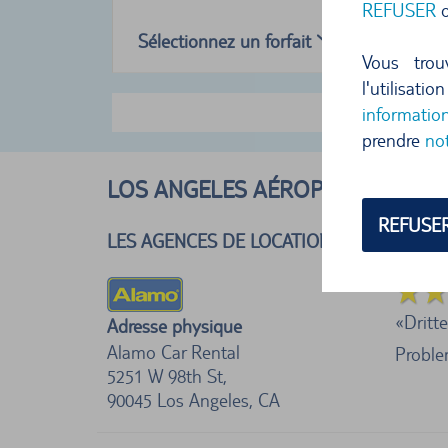
REFUSER
o
Sélectionnez un forfait
Vous trou
l'utilisat
Af
informatio
prendre
no
LOS ANGELES AÉROPORT, ÉTATS-
REFUSE
LES AGENCES DE LOCATION DE VOITURES 
Dritt
Adresse physique
Alamo Car Rental
Problem
5251 W 98th St,
90045
Los Angeles, CA