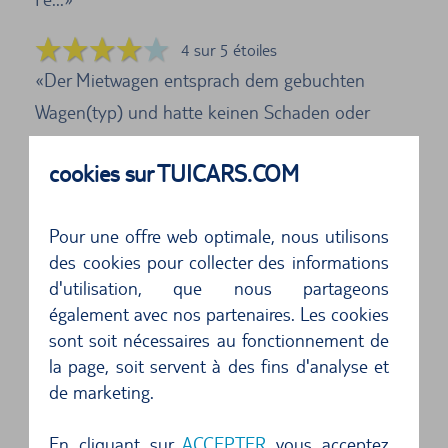
4 sur 5 étoiles
Der Mietwagen entsprach dem gebuchten
Wagen(typ) und hatte keinen Schaden oder
verursachte P...
cookies sur TUICARS.COM
5 sur 5 étoiles
Unkomplizierte Abwicklung ...
Pour une offre web optimale, nous utilisons
des cookies pour collecter des informations
5 sur 5 étoiles
d'utilisation, que nous partageons
Deutschsprachiges Personal ...
également avec nos partenaires. Les cookies
sont soit nécessaires au fonctionnement de
5 sur 5 étoiles
la page, soit servent à des fins d'analyse et
Mietwagen gut gewartet...
de marketing.
5 sur 5 étoiles
En cliquant sur
ACCEPTER
vous acceptez