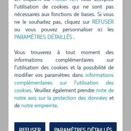
Für uns hat ein Kleinwagen ausgereicht. Das
l'utilisation de cookies qui ne sont pas
nécessaires aux fonctions de bases. Si vous
Auto war in Ordnung. Service vor Ort war gut, ...
ne le souhaitez pas, cliquez sur
REFUSER
ou vous pouvez personnaliser ici les
5 sur 5 étoiles
PARAMÈTRES DÉTAILLÉS
.
Hat alles wie vereinbart geklappt!...
Vous trouverez à tout moment des
5 sur 5 étoiles
informations complémentaires sur
zugesagter Typ erhalten, schnelle
l'utilisation des cookies et la possibilité de
unkomplizierte Abwicklung...
modifier vos paramètres dans
informations
complémentaires sur l'utilisation des
5 sur 5 étoiles
cookies
. Veuillez également prendre
note de
Top zufrieden ...
notre avis sur la protection des données
et
de
notre empreinte
.
Location de voitures bon marché à
Puerto de la Cruz
REFUSER
PARAMÈTRES DÉTAILLÉS