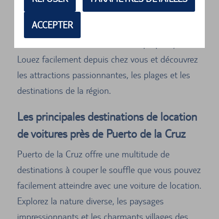
Une voiture de location vous offre la liberté et la
ACCEPTER
flexibilité d'explorer la magnifique ville de Puerto
de la Cruz et ses environs à votre propre rythme.
Louez facilement depuis chez vous et découvrez
les attractions passionnantes, les plages et les
destinations de la région.
Les principales destinations de location
de voitures près de Puerto de la Cruz
Puerto de la Cruz offre une multitude de
destinations à couper le souffle que vous pouvez
facilement atteindre avec une voiture de location.
Explorez la nature diverse, les paysages
impressionnants et les charmants villages des