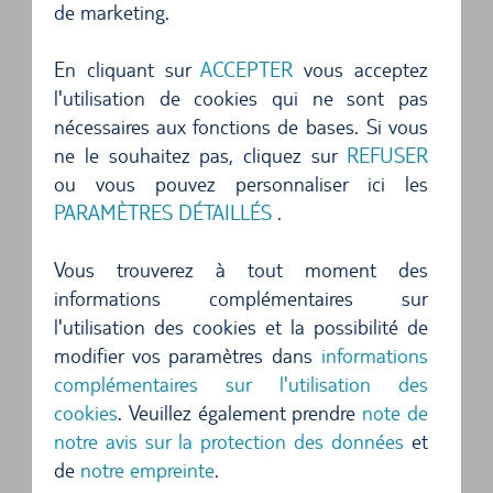
de marketing.
5 expériences essentielles lors de votre
En cliquant sur
ACCEPTER
vous acceptez
visite à Copenhague :
l'utilisation de cookies qui ne sont pas
nécessaires aux fonctions de bases. Si vous
Faire du vélo en ville :
Profitez de l'occasion pour
ne le souhaitez pas, cliquez sur
REFUSER
explorer Copenhague à vélo. La ville est
ou vous pouvez personnaliser ici les
extrêmement conviviale pour les cyclistes et offre
PARAMÈTRES DÉTAILLÉS
.
une perspective unique sur les sites.
Vous trouverez à tout moment des
Goûter au Smørrebrød :
Dégustez le plat national
informations complémentaires sur
l'utilisation des cookies et la possibilité de
danois, le Smørrebrød. Ces sandwiches ouverts
modifier vos paramètres dans
informations
sont de véritables œuvres d'art culinaire à base
complémentaires sur l'utilisation des
d'ingrédients frais et offrent une délicieuse
cookies
. Veuillez également prendre
note de
immersion dans la cuisine locale.
notre avis sur la protection des données
et
de
notre empreinte
.
Palais royal d'Amalienborg :
Découvrez la