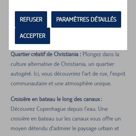
grandeur royale en regardant la relève de la garde
devant le palais d'Amalienborg. Vous pouvez
REFUSER
PARAMÈTRES DÉTAILLÉS
également visiter le musée du palais pour en
ACCEPTER
savoir plus sur la vie royale.
Quartier créatif de Christiania :
Plongez dans la
culture alternative de Christiania, un quartier
autogéré. Ici, vous découvrirez l'art de rue, l'esprit
communautaire et une atmosphère unique.
Croisière en bateau le long des canaux :
Découvrez Copenhague depuis l'eau. Une
croisière en bateau sur les canaux vous offre un
moyen détendu d'admirer le paysage urbain et