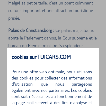
Malgré sa petite taille, c'est un point culminant
culturel important et une attraction touristique
prisée.
Palais de Christiansborg :
Ce palais majestueux
abrite le Parlement danois, la Cour suprême et le
bureau du Premier ministre. Sa splendeur
architecturale et son importance historique en
cookies sur TUICARS.COM
font un lieu fascinant à visiter.
Pour une offre web optimale, nous utilisons
Château de Rosenborg :
Un château magnifique
des cookies pour collecter des informations
qui abrite une impressionnante collection de
d'utilisation, que nous partageons
trésors royaux. Parcourez les salles somptueuses,
également avec nos partenaires. Les cookies
admirez les joyaux de la couronne et découvrez
sont soit nécessaires au fonctionnement de
la page, soit servent à des fins d'analyse et
l'histoire danoise de près.