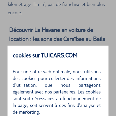
kilométrage illimité, pas de franchise et bien plus
encore.
Découvrir La Havane en voiture de
location : les sons des Caraïbes au Baila
en Cuba
cookies sur TUICARS.COM
Chaque année en novembre a lieu à La Havane
le grand festival de danse Baila en Cuba. Salsa et
Pour une offre web optimale, nous utilisons
mambo, rumba et merengue, ceux qui aiment
des cookies pour collecter des informations
danser ou qui veulent simplement profiter des
d'utilisation, que nous partageons
également avec nos partenaires. Les cookies
rythmes chauds de la musique live y trouveront
sont soit nécessaires au fonctionnement de
leur compte. Le festival est accompagné d’un
la page, soit servent à des fins d'analyse et
programme de spectacles haut en couleur et de
de marketing.