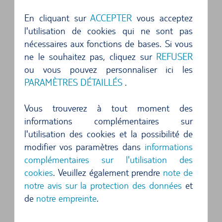
nombreuses soirées salsa.
En cliquant sur
ACCEPTER
vous acceptez
Découvrez le côté coloré de la région en louant
l'utilisation de cookies qui ne sont pas
une voiture à La Havane, participez aux ateliers
nécessaires aux fonctions de bases. Si vous
ne le souhaitez pas, cliquez sur
REFUSER
et apprenez à danser avec des professeurs de
ou vous pouvez personnaliser ici les
danse cubains professionnels.
PARAMÈTRES DÉTAILLÉS
.
En soirée, des visiteurs du monde entier se
Vous trouverez à tout moment des
retrouvent dans différents lieux en plein air pour
informations complémentaires sur
l’After Show Party, afin de faire la fête et de
l'utilisation des cookies et la possibilité de
modifier vos paramètres dans
informations
danser sous le ciel étoilé de Cuba.
complémentaires sur l'utilisation des
cookies
. Veuillez également prendre
note de
Vivre La Havane en voiture de location :
notre avis sur la protection des données
et
la plongée dans le récif corallien
de
notre empreinte
.
Le delphinarium de Rancho Cangrejo se trouve