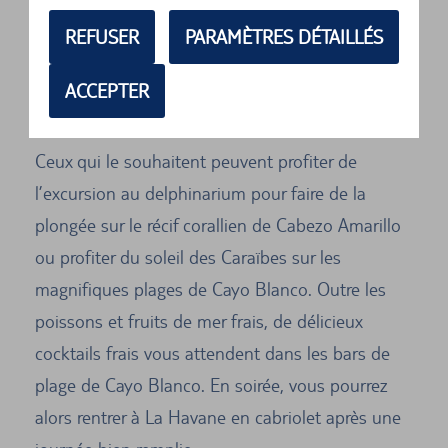
en pleine mer et est uniquement accessible en
REFUSER
PARAMÈTRES DÉTAILLÉS
bateau depuis Varadero. En voiture de location
depuis La Havane, vous pouvez vous rendre au
ACCEPTER
port de Varadero par la route de Mantanzas.
Ceux qui le souhaitent peuvent profiter de
l’excursion au delphinarium pour faire de la
plongée sur le récif corallien de Cabezo Amarillo
ou profiter du soleil des Caraïbes sur les
magnifiques plages de Cayo Blanco. Outre les
poissons et fruits de mer frais, de délicieux
cocktails frais vous attendent dans les bars de
plage de Cayo Blanco. En soirée, vous pourrez
alors rentrer à La Havane en cabriolet après une