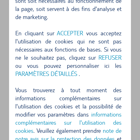
sont soit nécessaires au fonctionnement de
la page, soit servent à des fins d'analyse et
Découvrez Chypre en toute flexibilité
de marketing.
avec une voiture de location au départ
En cliquant sur
ACCEPTER
vous acceptez
de Paphos
l'utilisation de cookies qui ne sont pas
nécessaires aux fonctions de bases. Si vous
Bienvenue à Paphos, le joyau enchanteur de
ne le souhaitez pas, cliquez sur
REFUSER
Chypre ! Souhaitez-vous explorer la beauté de
ou vous pouvez personnaliser ici les
cette région fascinante à votre propre rythme ?
PARAMÈTRES DÉTAILLÉS
.
Alors, une voiture de location est le choix parfait
pour vous ! Le service de location de voitures à
Vous trouverez à tout moment des
informations complémentaires sur
Paphos vous offre la liberté de découvrir les sites
l'utilisation des cookies et la possibilité de
à couper le souffle et les trésors cachés de cette
modifier vos paramètres dans
informations
région à votre propre rythme. Plongez-vous dans
complémentaires sur l'utilisation des
la riche culture, l'histoire et la nature
cookies
. Veuillez également prendre
note de
notre avis sur la protection des données
et
époustouflante – le tout avec une touche