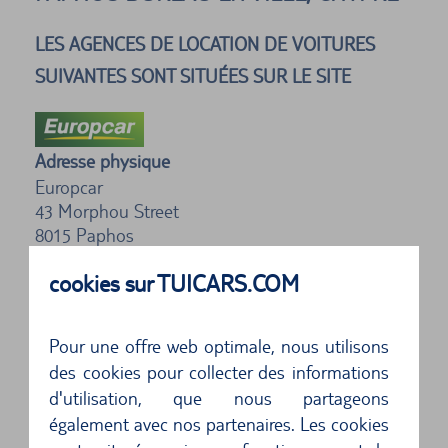
LES AGENCES DE LOCATION DE VOITURES
SUIVANTES SONT SITUÉES SUR LE SITE
Adresse physique
Europcar
43 Morphou Street
8015
Paphos
cookies sur TUICARS.COM
4 sur 5 étoiles
Service vor Ort war gut, Fahrzeug war
unzureichend. ...
Pour une offre web optimale, nous utilisons
des cookies pour collecter des informations
5 sur 5 étoiles
d'utilisation, que nous partageons
également avec nos partenaires. Les cookies
Abwicklung und Fahrzeug super...