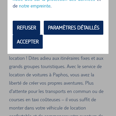
de
notre empreinte
.
d'aventure.
Les avantages d'une voiture de location
REFUSER
PARAMÈTRES DÉTAILLÉS
à Paphos
Découvrez Paphos sans compromis et profitez
ACCEPTER
des nombreux avantages d'une voiture de
location ! Dites adieu aux itinéraires fixes et aux
grands groupes touristiques. Avec le service de
location de voitures à Paphos, vous avez la
liberté de créer vos propres aventures. Plus
d'attente pour les transports en commun ou de
courses en taxi coûteuses – il vous suffit de
monter dans votre véhicule de location