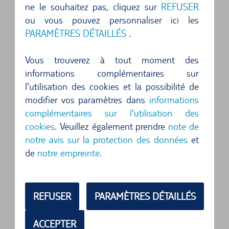
ne le souhaitez pas, cliquez sur
REFUSER
Bienvenue à l'aéroport de Calgary, la porte
ou vous pouvez personnaliser ici les
PARAMÈTRES DÉTAILLÉS
.
d'entrée à des aventures inoubliables au Canada
! Vous recherchez de la flexibilité et de la liberté
Vous trouverez à tout moment des
lors de votre voyage ? Alors une location de
informations complémentaires sur
voiture depuis l'aéroport de Calgary est le choix
l'utilisation des cookies et la possibilité de
modifier vos paramètres dans
informations
parfait pour votre circuit d'exploration. Plongez-
complémentaires sur l'utilisation des
vous dans un monde de paysages à couper le
cookies
. Veuillez également prendre
note de
souffle, de villes animées et d'expériences
notre avis sur la protection des données
et
uniques. Dans cet article, découvrez pourquoi
de
notre empreinte
.
une location de voiture peut rendre votre voyage
inoubliable.
REFUSER
PARAMÈTRES DÉTAILLÉS
Les avantages d'une location de voiture
ACCEPTER
depuis l'aéroport de Calgary