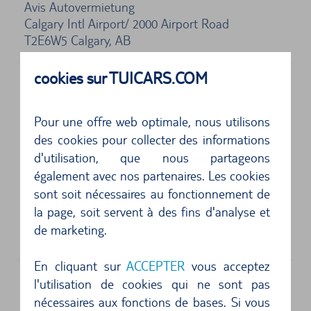
Avis Autovermietung
Calgary Intl Airport/ 2000 Airport Road
T2E6W5
Calgary, AB
cookies sur TUICARS.COM
Adresse physique
Pour une offre web optimale, nous utilisons
National Autovermietung
des cookies pour collecter des informations
2000 Airport Road N. E.
d'utilisation, que nous partageons
Calgary, AB
également avec nos partenaires. Les cookies
4 sur 5 étoiles
sont soit nécessaires au fonctionnement de
la page, soit servent à des fins d'analyse et
Gutes Fahrzeug, fast neu. Wartungsintervall war
de marketing.
nach ein Paar hundert Kilometern fällig, Rea...
En cliquant sur
ACCEPTER
vous acceptez
Découvrez Calgary et ses environs en
l'utilisation de cookies qui ne sont pas
nécessaires aux fonctions de bases. Si vous
voiture de location